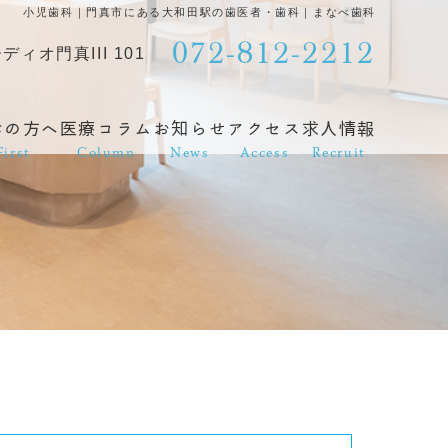
小児歯科｜門真市にある大和田駅の歯医者・歯科｜まなべ歯科
072-812-2212
ディオ門真III 101
診の方へ
医療コラム
お知らせ
アクセス
求人情報
First
Column
News
Access
Recruit