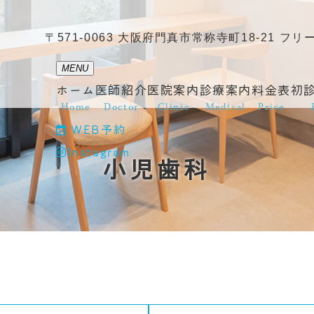
〒571-0063 大阪府門真市常称寺町18-21 フリー
MENU
ホーム
医師紹介
医院案内
診療案内
料金表
初
Home
Doctor
Clinic
Medical
Price
WEB予約
Instagram
小児歯科